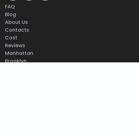
FAQ
Blog
About Us
Contacts
Cost
Reviews
Manhattan
Brooklyn
Queens
Privacy Policy
Terms & Conditions
Why Choose Us
How To Clean AC Coils
AC Not Working
AC Leaking Water
How To Clean AC Unit
AC Blowing Hot Air
Central AC Maintenance