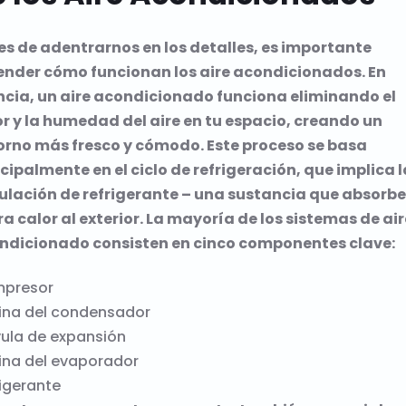
es de adentrarnos en los detalles, es importante
ender cómo funcionan los aire acondicionados. En
ncia, un aire acondicionado funciona eliminando el
r y la humedad del aire en tu espacio, creando un
orno más fresco y cómodo. Este proceso se basa
cipalmente en el ciclo de refrigeración, que implica l
culación de refrigerante – una sustancia que absorbe
ra calor al exterior. La mayoría de los sistemas de air
ndicionado consisten en cinco componentes clave:
presor
ina del condensador
vula de expansión
ina del evaporador
igerante