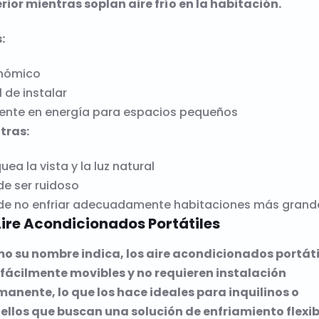
rior mientras soplan aire frío en la habitación.
:
nómico
l de instalar
iente en energía para espacios pequeños
tras:
uea la vista y la luz natural
e ser ruidoso
de no enfriar adecuadamente habitaciones más grand
Aire Acondicionados Portátiles
o su nombre indica, los aire acondicionados portáti
 fácilmente movibles y no requieren instalación
anente, lo que los hace ideales para inquilinos o
ellos que buscan una solución de enfriamiento flexib