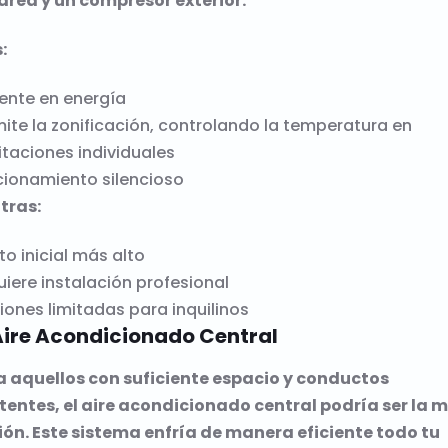
ared y un compresor exterior.
:
iente en energía
ite la zonificación, controlando la temperatura en
taciones individuales
cionamiento silencioso
tras:
o inicial más alto
iere instalación profesional
ones limitadas para inquilinos
Aire Acondicionado Central
a aquellos con suficiente espacio y conductos
tentes, el aire acondicionado central podría ser la m
ón. Este sistema enfría de manera eficiente todo tu