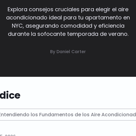
Explora consejos cruciales para elegir el aire
acondicionado ideal para tu apartamento en
NYC, asegurando comodidad y eficiencia
durante la sofocante temporada de verano.
By Daniel Carter
dice
Entendiendo los Fundamentos de los Aire Acondiciona