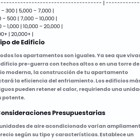
------------------------------------- | -------------
 – 300 | 5,000 – 7,000 |

0 – 500 | 7,000 – 10,000 |

0 – 1,000 | 10,000 – 20,000 |

Tipo de Edificio
todos los apartamentos son iguales. Ya sea que viva
dificio pre-guerra con techos altos o en una torre de
rio moderna, la construcción de tu apartamento
tará la eficiencia del enfriamiento. Los edificios má
iguos pueden retener el calor, requiriendo una unida
 potente.
Consideraciones Presupuestarias
 unidades de aire acondicionado varían ampliamen
recio según su tipo y características. Establece un