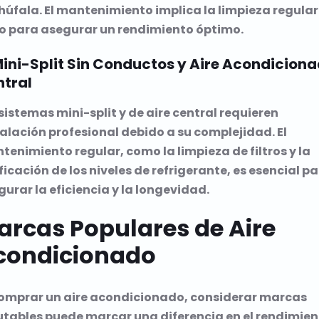
húfala. El mantenimiento implica la limpieza regular
tro para asegurar un rendimiento óptimo.
Mini-Split Sin Conductos y Aire Acondicion
tral
sistemas mini-split y de aire central requieren
alación profesional debido a su complejidad. El
enimiento regular, como la limpieza de filtros y la
ficación de los niveles de refrigerante, es esencial p
urar la eficiencia y la longevidad.
arcas Populares de Aire
condicionado
comprar un aire acondicionado, considerar marcas
utables puede marcar una diferencia en el rendimien