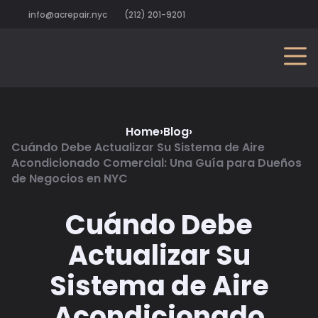
info@acrepair.nyc
(212) 201-9201
Home
›
Blog
›
Cuándo Debe Actualizar Su Sistema de Aire
Acondicionado Comercial: Una Guía para Dueños
de Negocios en NYC
Cuándo Debe
Actualizar Su
Sistema de Aire
Acondicionado